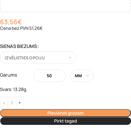
63,56
€
Cena bez PVN 51,26€
SIENAS BIEZUMS
Garums
Svars: 13.28g
Pievienot grozam
Pirkt tagad