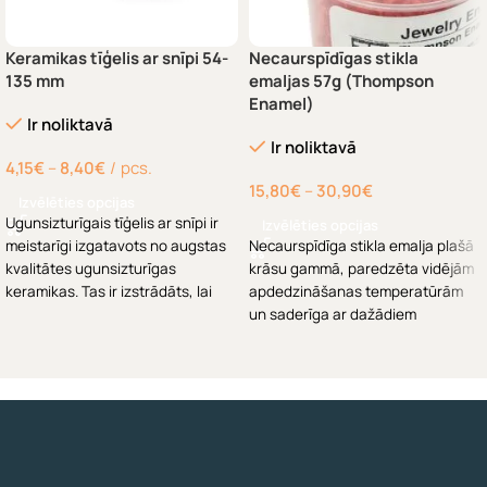
Keramikas tīģelis ar snīpi 54-
Necaurspīdīgas stikla
135 mm
emaljas 57g (Thompson
Enamel)
Ir noliktavā
Ir noliktavā
4,15
€
–
8,40
€
pcs.
15,80
€
–
30,90
€
Izvēlēties opcijas
Ugunsizturīgais tīģelis ar snīpi ir
Izvēlēties opcijas
meistarīgi izgatavots no augstas
Necaurspīdīga stikla emalja plašā
kvalitātes ugunsizturīgas
krāsu gammā, paredzēta vidējām
keramikas. Tas ir izstrādāts, lai
apdedzināšanas temperatūrām
izturētu intensīvu karstumu un
un saderīga ar dažādiem
nodrošinātu nevainojamu metāla
metāliem, tostarp varu, sudrabu,
liešanu. Pieejams dažādos
zeltu, zema oglekļa satura
izmēros.
tēraudu un metāla māliem.
Piegādāts 57 g burkās, 6/20
lodīšu acs izmērs
~1,5–3,5 mm
,
bez svina.