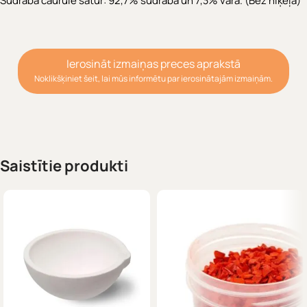
Sudraba caurule satur: 92,7% sudraba un 7,3% vara. (Bez niķeļa)
Ierosināt izmaiņas preces aprakstā
Noklikšķiniet šeit, lai mūs informētu par ierosinātajām izmaiņām.
Saistītie produkti