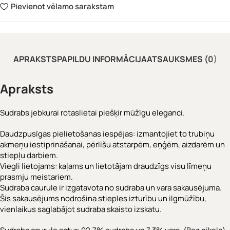
Pievienot vēlamo sarakstam
APRAKSTS
PAPILDU INFORMĀCIJA
ATSAUKSMES (0)
Apraksts
Sudrabs jebkurai rotaslietai piešķir mūžīgu eleganci.
Daudzpusīgas pielietošanas iespējas: izmantojiet to trubiņu
akmeņu iestiprināšanai, pērlīšu atstarpēm, eņģēm, aizdarēm un
stiepļu darbiem.
Viegli lietojams: kaļams un lietotājam draudzīgs visu līmeņu
prasmju meistariem.
Sudraba caurule ir izgatavota no sudraba un vara sakausējuma.
Šis sakausējums nodrošina stieples izturību un ilgmūžību,
vienlaikus saglabājot sudraba skaisto izskatu.