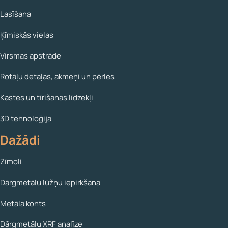
Lasīšana
Ķīmiskās vielas
Virsmas apstrāde
Rotāļu detaļas, akmeņi un pērles
Kastes un tīrīšanas līdzekļi
3D tehnoloģija
Dažādi
Zīmoli
Dārgmetālu lūžņu iepirkšana
Metāla konts
Dārgmetālu XRF analīze