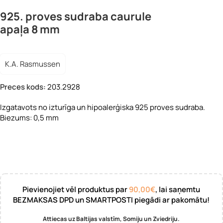
925. proves sudraba caurule
apaļa 8 mm
K.A. Rasmussen
Preces kods:
203.2928
Izgatavots no izturīga un hipoalerģiska 925 proves sudraba.
Biezums: 0,5 mm
Pievienojiet vēl produktus par
90,00
€
, lai saņemtu
BEZMAKSAS DPD un SMARTPOSTI piegādi ar pakomātu!
Attiecas uz Baltijas valstīm, Somiju un Zviedriju.